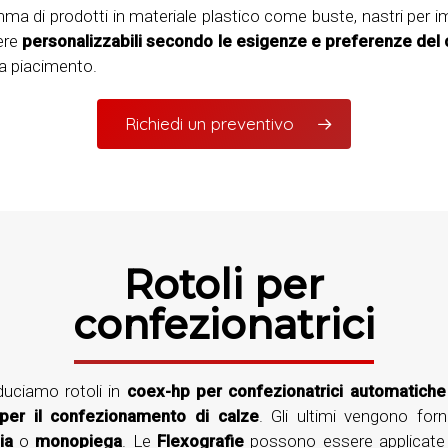
mma di prodotti in materiale plastico come buste, nastri per i
sere
personalizzabili secondo le esigenze e preferenze del
 a piacimento.
Richiedi un preventivo
Rotoli per
confezionatrici
duciamo rotoli in
coex-hp
per confezionatrici automatiche
per il
confezionamento di calze
. Gli ultimi vengono forni
lia
o
monopiega
. Le
Flexografie
possono essere applicate