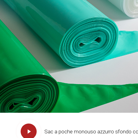
Sac a poche monouso azzurro sfondo col