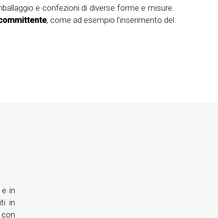
mballaggio e confezioni di diverse forme e misure.
 committente
, come ad esempio l’inserimento del
e in
ti in
 con