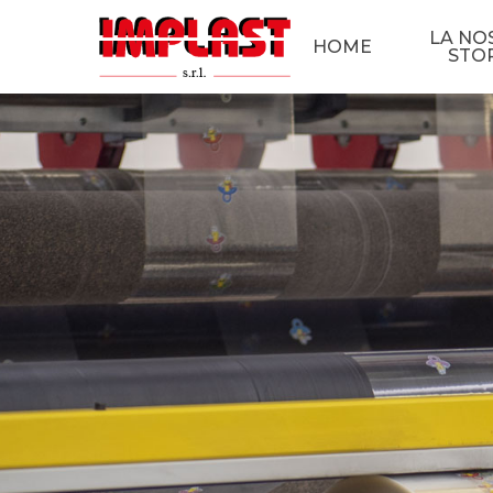
LA NO
HOME
STO