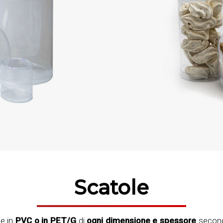
Scatole
e in
PVC o in PET/G
di
ogni dimensione e spessore
second