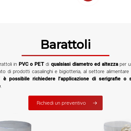
Barattoli
attoli in
PVC o PET
di
qualsiasi diametro ed altezza
per us
 di prodotti casalinghi e bigiotteria, al settore alimentare
li
è possibile richiedere l’applicazione di serigrafie o
e
.
Richiedi un preventivo